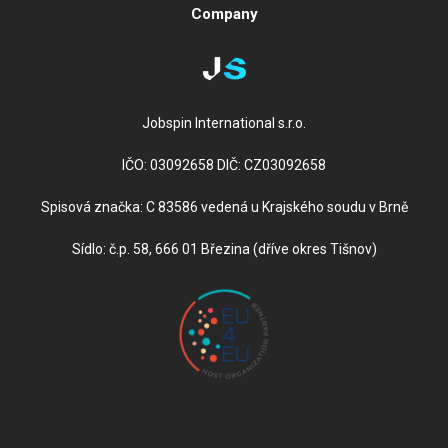
Company
Jobspin International s.r.o.
IČO: 03092658 DIČ: CZ03092658
Spisová značka: C 83586 vedená u Krajského soudu v Brně
Sídlo: č.p. 58, 666 01 Březina (dříve okres Tišnov)