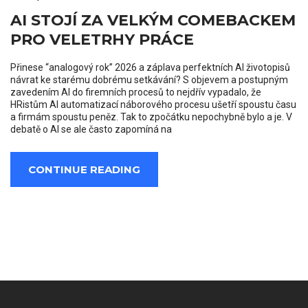
AI STOJÍ ZA VELKÝM COMEBACKEM
PRO VELETRHY PRÁCE
Přinese “analogový rok” 2026 a záplava perfektních AI životopisů
návrat ke starému dobrému setkávání? S objevem a postupným
zavedením AI do firemních procesů to nejdřív vypadalo, že
HRistům AI automatizací náborového procesu ušetří spoustu času
a firmám spoustu peněz. Tak to zpočátku nepochybně bylo a je. V
debatě o AI se ale často zapomíná na
CONTINUE READING