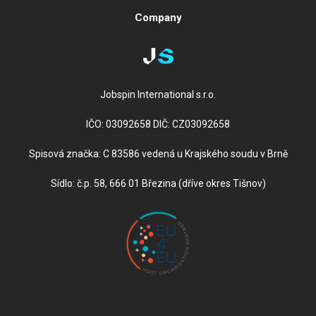
Company
Jobspin International s.r.o.
IČO: 03092658 DIČ: CZ03092658
Spisová značka: C 83586 vedená u Krajského soudu v Brně
Sídlo: č.p. 58, 666 01 Březina (dříve okres Tišnov)