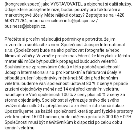
(kongresak.space) jako VYSTAVOVATEL a objednat si další služby.
Údaje, které poskytnete níže, budou použity pro fakturační a
marketingové účely. Máte nějaké dotazy? Zeptejte se na +420
608121284, nebo na emailech info@jobspin.cz /
business@jobspin.cz.
Přečtěte si prosím následující podmínky a potvrďte, že jim
rozumíte a souhlasíte s nimi. Společnost Jobspin International
s.r.o. (Společnost) bude na akci pořizovat fotografie a/nebo
filmovat záběry. Vezměte prosím na vědomí, že kterýkoli z těchto
materiálů může být použit k propagaci budoucích veletrhů.
Souhlasíte se zpracováním údajů v této podobě společností
Jobspin International s.r.o. pro kontaktní a fakturační účely. V
případě zrušení objednávky méně než 60 dní před konáním
veletrhu budeme vaší společnosti účtovat 80 % z ceny.V případě
zrušení objednávky méně než 14 dní před konáním veletrhu
naúčtujeme Vaší společnosti 100 % z ceny plus 50 % z ceny za
storno objednávky. Společnost si vyhrazuje právo dle svého
uvážení akci odložit a přeplánovat a změnit místo konání akce.
Upozorňujeme, že každé společnosti, která opustí fyzické prostory
veletrhu před 16:00 hodinou, bude udělena pokuta 5 000 Kč + DPH.
Společnosti musí být návštěvníkům k dispozici po celou dobu
konání veletrhu.