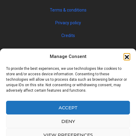
Terms & conditions
Privacy policy
Credits
Manage Consent
To provide the best experiences, we use technologies like cookies to
store and/or access device information. Consenting to these
technologies will allow us to process data such as browsing behavior or
unique IDs on this site. Not consenting or withdrawing consent, may
© 2019 JOBSPIN INTERNATIONAL S.R.O. — ALL RIGHTS
adversely affect certain features and functions.
RESERVED
ACCEPT
Facebook
Twitter
Google
Linkedin
DENY
Back
VIEW PREFERENCES