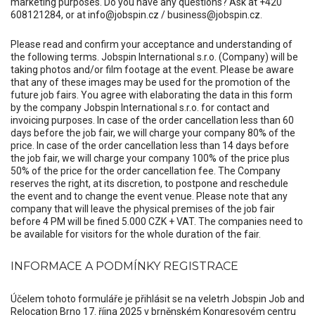
marketing purposes. Do you have any questions? Ask at +420
608121284, or at info@jobspin.cz / business@jobspin.cz.
Please read and confirm your acceptance and understanding of
the following terms. Jobspin International s.r.o. (Company) will be
taking photos and/or film footage at the event. Please be aware
that any of these images may be used for the promotion of the
future job fairs. You agree with elaborating the data in this form
by the company Jobspin International s.r.o. for contact and
invoicing purposes. In case of the order cancellation less than 60
days before the job fair, we will charge your company 80% of the
price. In case of the order cancellation less than 14 days before
the job fair, we will charge your company 100% of the price plus
50% of the price for the order cancellation fee. The Company
reserves the right, at its discretion, to postpone and reschedule
the event and to change the event venue. Please note that any
company that will leave the physical premises of the job fair
before 4 PM will be fined 5.000 CZK + VAT. The companies need to
be available for visitors for the whole duration of the fair.
INFORMACE A PODMÍNKY REGISTRACE
Účelem tohoto formuláře je přihlásit se na veletrh Jobspin Job and
Relocation Brno 17. října 2025 v brněnském Kongresovém centru