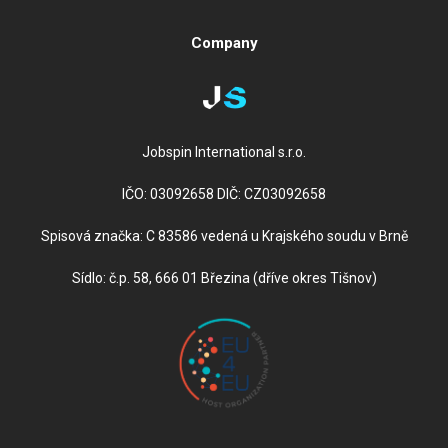
Company
Jobspin International s.r.o.
IČO: 03092658 DIČ: CZ03092658
Spisová značka: C 83586 vedená u Krajského soudu v Brně
Sídlo: č.p. 58, 666 01 Březina (dříve okres Tišnov)