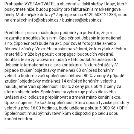
Prahajako VYSTAVOVATEL a objednat si další služby. Údaje, které
poskytnete níže, budou použity pro fakturační a marketingové
účely. Máte nějaké dotazy? Zeptejte se na +420 608121284, nebo
na emailech info@jobspin.cz / business@jobspin.cz.
Přečtěte si prosím následující podmínky a potvrďte, že jim
rozumíte a souhlasíte s nimi. Společnost Jobspin International
s.r.o. (Společnost) bude na akci pořizovat fotografie a/nebo
filmovat záběry. Vezměte prosím na vědomí, že kterýkoli z těchto
materiálů může být použit k propagaci budoucích veletrhů.
Souhlasíte se zpracováním údajů v této podobě společností
Jobspin International s.r.o. pro kontaktní a fakturační účely. V
případě zrušení objednávky méně než 60 dní před konáním
veletrhu budeme vaší společnosti účtovat 80 % z ceny.V případě
zrušení objednávky méně než 14 dní před konáním veletrhu
naúčtujeme Vaší společnosti 100 % z ceny plus 50 % z ceny za
storno objednávky. Společnost si vyhrazuje právo dle svého
uvážení akci odložit a přeplánovat a změnit místo konání akce.
Upozorňujeme, že každé společnosti, která opustí fyzické prostory
veletrhu před 16:00 hodinou, bude udělena pokuta 5 000 Kč + DPH.
Společnosti musí být návštěvníkům k dispozici po celou dobu
konání veletrhu.