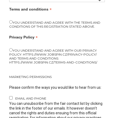
*
Terms and conditions
YOU UNDERSTAND AND AGREE WITH THE TERMS AND
CONDITIONS OF THIS REGISTRATION STATED ABOVE.
*
Privacy Policy
YOU UNDERSTAND AND AGREE WITH OUR PRIVACY
POLICY: HTTPS://WWW.JOBSPIN.CZ/PRIVACY-POLICY/
AND TERMS AND CONDITIONS:
HTTPS://WWW.JOBSPIN.CZ/TERMS-AND-CONDITIONS/
MARKETING PERMISSIONS
Please confirm the ways you would like to hear from us:
EMAIL AND PHONE
You can unsubscribe from the fair contact list by clicking
the link in the footer of our emails. It however doesn't
cancel the rights and duties ensuing from this official
registration. For information about our privacy practices,