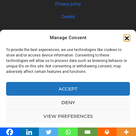
Privacy policy
Credits
Manage Consent
To provide the best experiences, we use technologies like cookies to
store and/or access device information. Consenting to these
technologies will allow us to process data such as browsing behavior or
unique IDs on this site. Not consenting or withdrawing consent, may
© 2019 JOBSPIN INTERNATIONAL S.R.O. — ALL RIGHTS
adversely affect certain features and functions.
RESERVED
ACCEPT
Facebook
Twitter
Google
Linkedin
DENY
Back
VIEW PREFERENCES
to
Cookie Policy
Privacy Policy
Top