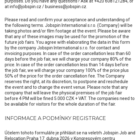
purposes. Do you have any questions? Ask at +420 608121284, or
at info@jobspin.cz / business@jobspin.cz.
Please read and confirm your acceptance and understanding of
the following terms. Jobspin International s.r.o. (Company) will be
taking photos and/or film footage at the event. Please be aware
that any of these images may be used for the promotion of the
future job fairs. You agree with elaborating the data in this form
by the company Jobspin International s.r.o. for contact and
invoicing purposes. In case of the order cancellation less than 60
days before the job fair, we will charge your company 80% of the
price. In case of the order cancellation less than 14 days before
the job fair, we will charge your company 100% of the price plus
50% of the price for the order cancellation fee. The Company
reserves the right, at its discretion, to postpone and reschedule
the event and to change the event venue. Please note that any
company that will leave the physical premises of the job fair
before 4 PM will be fined 5.000 CZK + VAT. The companies need to
be available for visitors for the whole duration of the fair.
INFORMACE A PODMÍNKY REGISTRACE
Účelem tohoto formuláře je přihlásit se na veletrh Jobspin Job and
Relocation Praha 17. dubna 2026 v Kongresovém centru