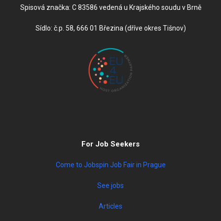
Spisová značka: C 83586 vedená u Krajského soudu v Brně
Sídlo: č.p. 58, 666 01 Březina (dříve okres Tišnov)
For Job Seekers
Come to Jobspin Job Fair in Prague
See jobs
Articles