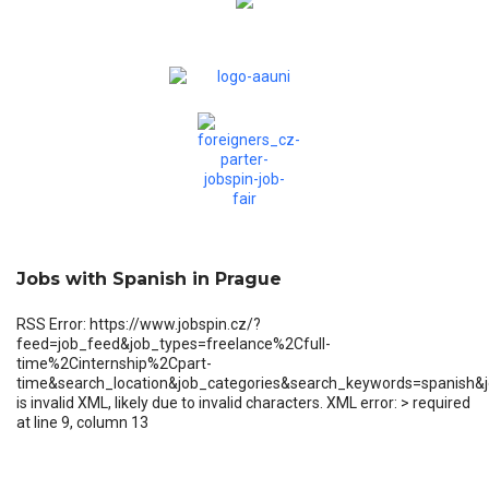
Jobs with Spanish in Prague
RSS Error: https://www.jobspin.cz/?
feed=job_feed&job_types=freelance%2Cfull-
time%2Cinternship%2Cpart-
time&search_location&job_categories&search_keywords=spanish&
is invalid XML, likely due to invalid characters. XML error: > required
at line 9, column 13