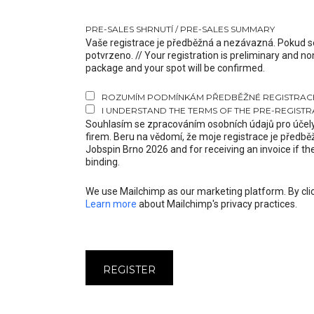
PRE-SALES SHRNUTÍ / PRE-SALES SUMMARY
Vaše registrace je předběžná a nezávazná. Pokud s
potvrzeno. // Your registration is preliminary and no
package and your spot will be confirmed.
ROZUMÍM PODMÍNKÁM PŘEDBĚŽNÉ REGISTRACE 
I UNDERSTAND THE TERMS OF THE PRE-REGISTRA
Souhlasím se zpracováním osobních údajů pro účely
firem. Beru na vědomí, že moje registrace je předb
Jobspin Brno 2026 and for receiving an invoice if t
binding.
We use Mailchimp as our marketing platform. By clic
Learn more
about Mailchimp's privacy practices.