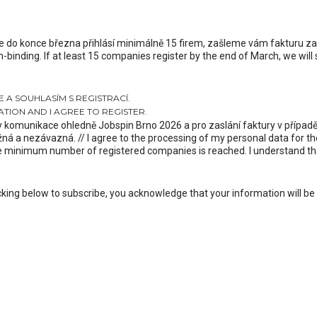
e do konce března přihlásí minimálně 15 firem, zašleme vám fakturu za
n-binding. If at least 15 companies register by the end of March, we will
A SOUHLASÍM S REGISTRACÍ.
TION AND I AGREE TO REGISTER.
 komunikace ohledně Jobspin Brno 2026 a pro zaslání faktury v případ
ěžná a nezávazná. // I agree to the processing of my personal data for
he minimum number of registered companies is reached. I understand tha
king below to subscribe, you acknowledge that your information will be