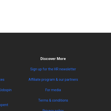
Discover More
Sign up for the HR newsletter
ces
Affiliate program & our partners
Jobspin
For media
Terms & conditions
opent
Privacy policy