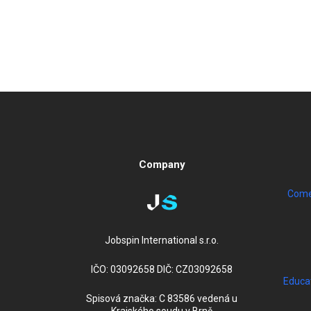
Company
Come 
Jobspin International s.r.o.
IČO: 03092658 DIČ: CZ03092658
Educa
Spisová značka: C 83586 vedená u