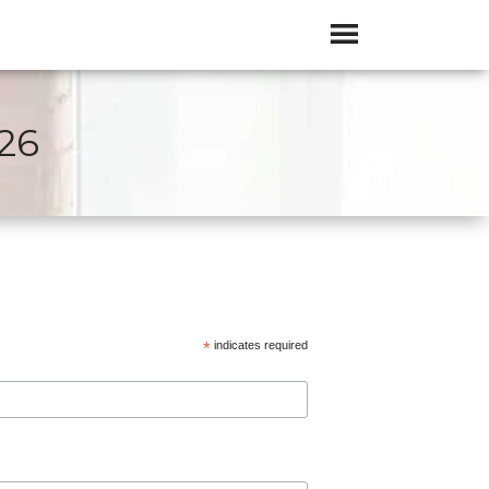
26
*
indicates required