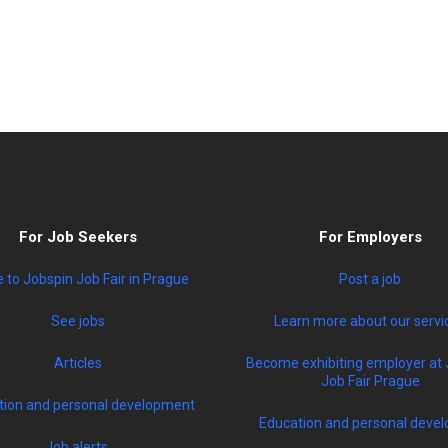
For Job Seekers
For Employers
to Jobspin Job Fair in Prague
Post a job
See jobs
Learn more about our servi
Articles
Become exhibiting employer at 
Job Fair Prague
tion and personal development
Education and personal devel
Job alerts