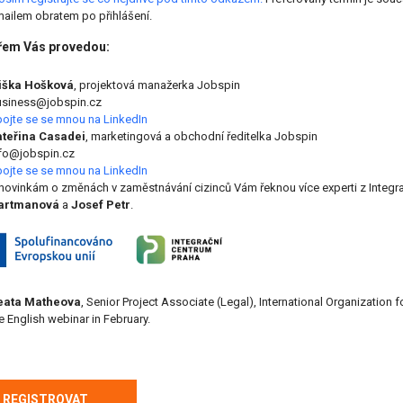
ailem obratem po přihlášení.
em Vás provedou:
liška Hošková
, projektová manažerka Jobspin
siness@jobspin.cz
ojte se se mnou na LinkedIn
teřina Casadei
, marketingová a obchodní ředitelka Jobspin
fo@jobspin.cz
ojte se se mnou na LinkedIn
novinkám o změnách v zaměstnávání cizinců Vám řeknou více experti z Integr
artmanová
a
Josef Petr
.
eata Matheova
, Senior Project Associate (Legal), International Organization f
e English webinar in February.
REGISTROVAT