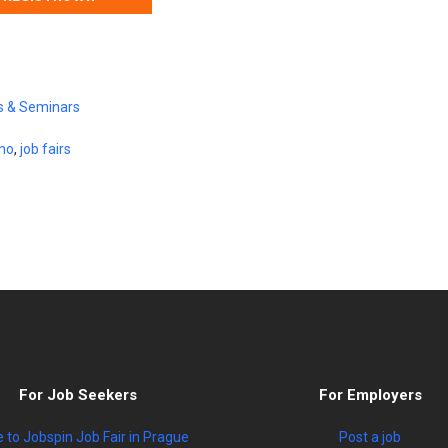
s & Seminars
no
,
job fairs
For Job Seekers
For Employers
to Jobspin Job Fair in Prague
Post a job