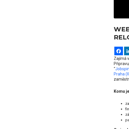
WEB
REL
Zajímá v
Připravu
“
Jobspin
Praha (I
zaměstná
Komu je
z
fi
zá
pa