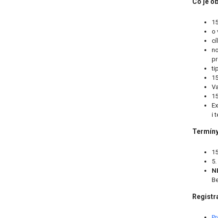
Co je o
15
o 
cí
no
pr
ti
15
Va
15
Ex
i 
Termíny
15
5.
NE
Be
Registr
Pr