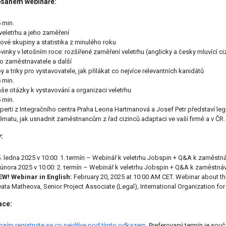
bsahem webináře:
 min.
veletrhu a jeho zaměření
lové skupiny a statistika z minulého roku
vinky v letošním roce: rozšířené zaměření veletrhu (anglicky a česky mluvící c
o zaměstnavatele a další
py a triky pro vystavovatele, jak přilákat co nejvíce relevantních kanidátů
 min.
še otázky k vystavování a organizaci veletrhu
 min.
perti z Integračního centra Praha Leona Hartmanová a Josef Petr představí leg
tématu, jak usnadnit zaměstnancům z řad cizinců adaptaci ve vaší firmě a v ČR.
:
. ledna 2025 v 10:00: 1. termín – Webinář k veletrhu Jobspin + Q&A k zaměstná
 února 2025 v 10:00: 2. termín – Webinář k veletrhu Jobspin + Q&A k zaměstnáv
W! Webinar in English:
February 20, 2025 at 10:00 AM CET. Webinar about the
ata Matheova, Senior Project Associate (Legal), International Organization for
ace:
osím registrujte se co nejdříve pod tímto odkazem.
Preferovaný termín je sou