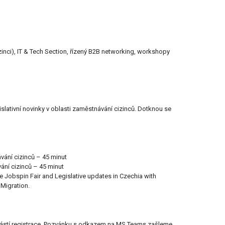
izinci), IT & Tech Section, řízený B2B networking, workshopy
islativní novinky v oblasti zaměstnávání cizinců. Dotknou se
vání cizinců – 45 minut
ání cizinců – 45 minut
 Jobspin Fair and Legislative updates in Czechia with
 Migration.
částí registrace. Pozvánku s odkazem na MS Teams zašleme