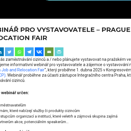
INÁŘ PRO VYSTAVOVATELE – PRAGUE
OCATION FAIR
ás zaměstnávání cizinců a / nebo plánujete vystavovat na pražském ve
jeme informativní webinář pro vystavovatele a zájemce o vystavování na 
 Job and Relocation Fair
“, který proběhne 1. dubna 2025 v Kongresovém
CP)
. Webinář proběhne za účasti zástupce Integračního centra Praha, kte
vání cizinců.
 webinář určen:
aměstnavatelům
rmám, které nabízejí služby či produkty cizincům
stupcům organizací a institucí, které veletrh a zájmová skupina zajímá
rtnerům akce, potenciálním speakerům…