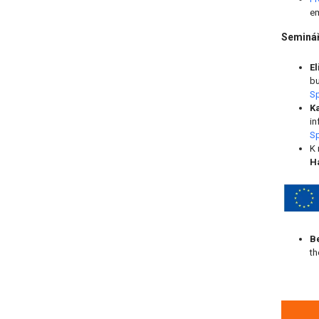
em
Seminář
E
bu
Sp
Ka
in
Sp
K 
H
B
th