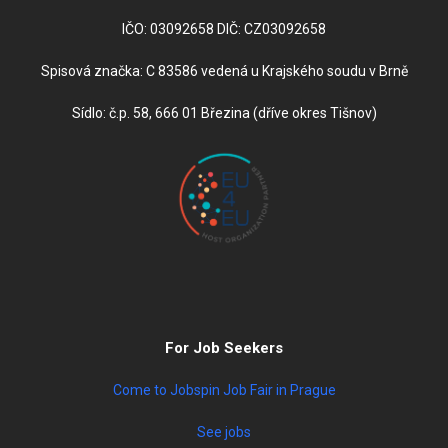
IČO: 03092658 DIČ: CZ03092658
Spisová značka: C 83586 vedená u Krajského soudu v Brně
Sídlo: č.p. 58, 666 01 Březina (dříve okres Tišnov)
For Job Seekers
Come to Jobspin Job Fair in Prague
See jobs