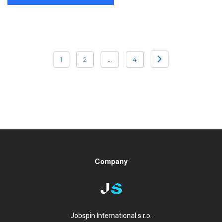
POSTS
1
2
…
4
PAGINATION
Company
Jobspin International s.r.o.