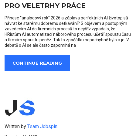
PRO VELETRHY PRÁCE
Přinese “analogový rok” 2026 a záplava perfektních AI životopisů
návrat ke starému dobrému setkávání? S objevem a postupným
zavedením AI do firemních procesů to nejdřív vypadalo, že
HRistům AI automatizací náborového procesu ušetří spoustu času
a firmám spoustu peněz. Tak to zpočátku nepochybně bylo a je. V
debatě o AI se ale často zapomíná na
CONTINUE READING
Written by
Team Jobspin