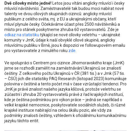
Dvě cílovky místo jedné!
Letos jsou vítáni anglicky mluvící i česky
mluvící návštěvníci. Zaměstnavatelé tak budou moci nabírat nové
talenty ve dvou cílových skupinách cizinců: anglicky mluvící
publikum z celého světa, mj. z EU a ukrajinskými občany, kteří
mluví plynule česky. Očekáváme účast přes 2500 návštěvníků a
místo pro stánek poskytneme zhruba 60 vystavovatelů. Zde je
odkaz na statistiku
týkající se nové cílovky veletrhu – ukrajinské
komunity v JmK, údaje k naší obvyklé cílové skupině, anglicky
mluvícímu publiku v Brně, jsou k dispozici ve followupovém emailu
pro vystavovatele z minulého roku
zde
.
Ve spolupráci s Centrem pro cizince Jihomoravského kraje (JmK)
jsme se rozhodli zaměřit na zaměstnávání Ukrajinců se znalostí
češtiny. Z celkového počtu Ukrajinců v ČR (381 tis.) a v Jmk (57 tis.
– ČSÚ) jich dle statistiky PAQ Research (listopad 2023) komunikuje
polovina v češtině a tento počet má v čase vzrůstající tendenci. Pro
JmK je právě znalost našeho jazyka klíčová, protože veletrhu se
zúčastní i zhruba 20 vystavovatelů právě z řad krajských institucí,
kde je čeština podmínkou pro výkon práce – jedná se například o
velké krajské nemocnice, poskytovatele sociálních služeb, či různé
krajské instituce nabírající na celou škálu pozic, ale vždy za
podmínky znalosti češtiny, vzhledem k oficiálnímu komunikačnímu
jazyku těchto entit.