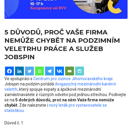
5 DŮVODŮ, PROČ VAŠE FIRMA
NEMŮŽE CHYBĚT NA PODZIMNÍM
VELETRHU PRÁCE A SLUŽEB
JOBSPIN
Ve spolupráci s
Centrum pro cizince Jihomoravského kraje
Jobspin na podzim pořádá
dvojjazyčný mezinárodní kariérní
veletrh
, který spojuje expaty a špičkové mezinárodní
zaměstnavatele z různých odvětví pod jednou střechou. Podívejte
se na
5 dobrých důvodů, proč na něm Vaše firma nemůže
chybět
. Zde naleznete i
nový leták pro vystavovatele se
statistikou
.
Důvod č. 1