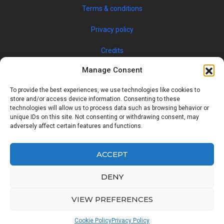
Terms & conditions
Privacy policy
Credits
Manage Consent
To provide the best experiences, we use technologies like cookies to
store and/or access device information. Consenting to these
technologies will allow us to process data such as browsing behavior or
unique IDs on this site. Not consenting or withdrawing consent, may
adversely affect certain features and functions.
© 2019 JOBSPIN INTERNATIONAL S.R.O. — ALL RIGHTS
RESERVED
ACCEPT
DENY
Facebook
Twitter
Google
Linkedin
VIEW PREFERENCES
Back
Cookie Policy
Privacy Policy