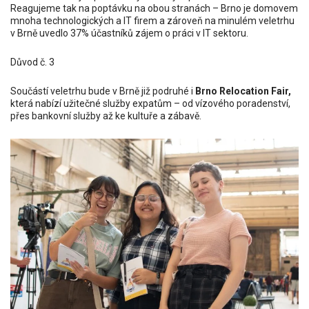
Reagujeme tak na poptávku na obou stranách – Brno je domovem
mnoha technologických a IT firem a zároveň na minulém veletrhu
v Brně uvedlo 37% účastníků zájem o práci v IT sektoru.
Důvod č. 3
Součástí veletrhu bude v Brně již podruhé i
Brno Relocation Fair,
která nabízí užitečné služby expatům – od vízového poradenství,
přes bankovní služby až ke kultuře a zábavě.