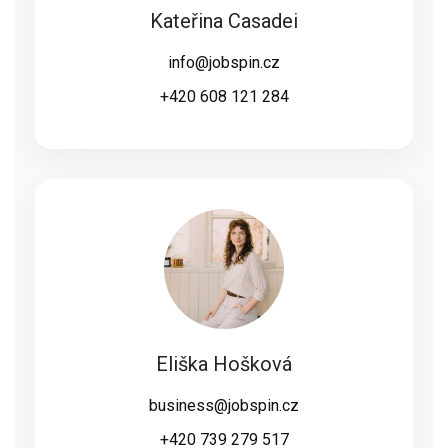
Kateřina Casadei
info@jobspin.cz
+420 608 121 284
Eliška Hošková
business@jobspin.cz
+420 739 279 517