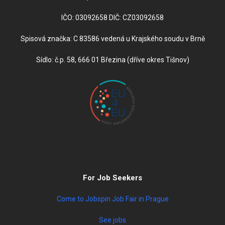
IČO: 03092658 DIČ: CZ03092658
Spisová značka: C 83586 vedená u Krajského soudu v Brně
Sídlo: č.p. 58, 666 01 Březina (dříve okres Tišnov)
For Job Seekers
Come to Jobspin Job Fair in Prague
See jobs