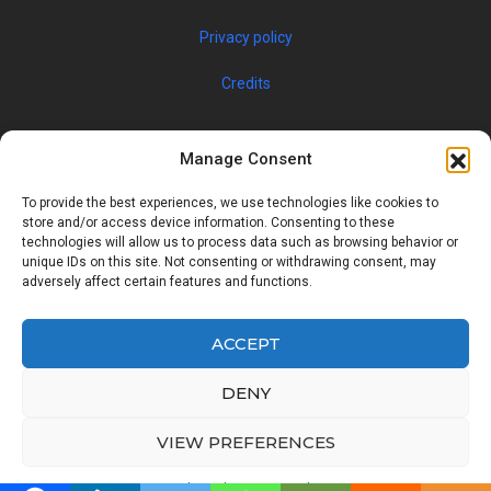
Privacy policy
Credits
Manage Consent
To provide the best experiences, we use technologies like cookies to
store and/or access device information. Consenting to these
technologies will allow us to process data such as browsing behavior or
unique IDs on this site. Not consenting or withdrawing consent, may
© 2019 JOBSPIN INTERNATIONAL S.R.O. — ALL RIGHTS
adversely affect certain features and functions.
RESERVED
ACCEPT
Facebook
Twitter
Google
Linkedin
DENY
Back
VIEW PREFERENCES
to
Cookie Policy
Privacy Policy