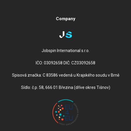
Company
Jobspin International s.r.o.
IČO: 03092658 DIČ: CZ03092658
Spisová značka: C 83586 vedená u Krajského soudu v Brně
Sídlo: č.p. 58, 666 01 Březina (dříve okres Tišnov)