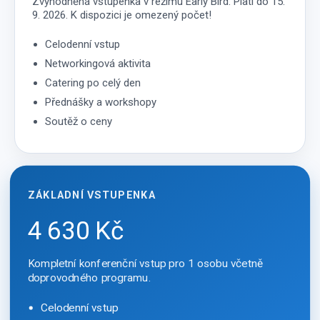
Zvýhodněná vstupenka v režimu Early Bird. Platí do 15.
9. 2026. K dispozici je omezený počet!
Celodenní vstup
Networkingová aktivita
Catering po celý den
Přednášky a workshopy
Soutěž o ceny
ZÁKLADNÍ VSTUPENKA
4 630 Kč
Kompletní konferenční vstup pro 1 osobu včetně
doprovodného programu.
Celodenní vstup