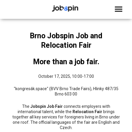
JOBSPIN
Brno Jobspin Job and
Relocation Fair
More than a job fair.
October 17, 2025, 10:00-17:00
"kongresák.space" (BVV Brno Trade Fairs), Hlinky 487/35
Brno 603 00
The
Jobspin Job Fair
connects employers with
international talent, while the
Relocation Fair
brings
together all key services for foreigners living in Brno under
one roof. The official languages of the fair are English and
Czech.