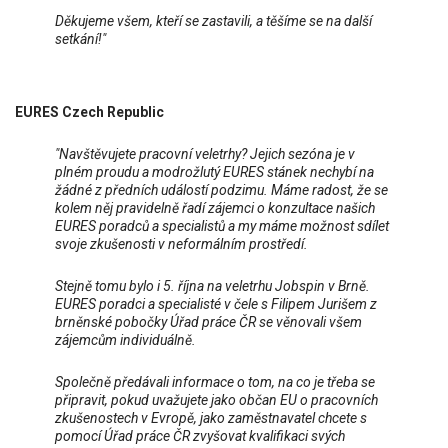
Děkujeme všem, kteří se zastavili, a těšíme se na další
setkání!
"
EURES Czech Republic
"Navštěvujete pracovní veletrhy? Jejich sezóna je v
plném proudu a modrožlutý EURES stánek nechybí na
žádné z předních událostí podzimu. Máme radost, že se
kolem něj pravidelně řadí zájemci o konzultace našich
EURES poradců a specialistů a my máme možnost sdílet
svoje zkušenosti v neformálním prostředí.
Stejně tomu bylo i 5. října na veletrhu Jobspin v Brně.
EURES poradci a specialisté v čele s Filipem Jurišem z
brněnské pobočky Úřad práce ČR se věnovali všem
zájemcům individuálně.
Společně předávali informace o tom, na co je třeba se
připravit, pokud uvažujete jako občan EU o pracovních
zkušenostech v Evropě, jako zaměstnavatel chcete s
pomocí Úřad práce ČR zvyšovat kvalifikaci svých