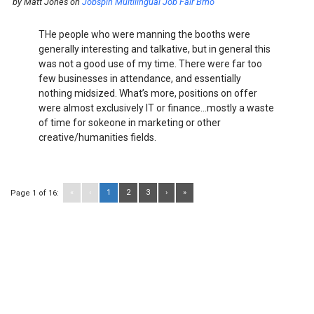
by
Matt Jones
on
Jobspin Multilingual Job Fair Brno
THe people who were manning the booths were
generally interesting and talkative, but in general this
was not a good use of my time. There were far too
few businesses in attendance, and essentially
nothing midsized. What’s more, positions on offer
were almost exclusively IT or finance…mostly a waste
of time for sokeone in marketing or other
creative/humanities fields.
«
‹
1
2
3
›
»
Page 1 of 16: