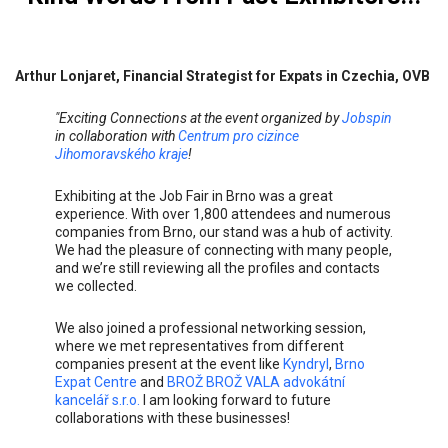
Arthur Lonjaret, Financial Strategist for Expats in Czechia, OVB
"Exciting Connections at the event organized by
Jobspin
in collaboration with
Centrum pro cizince
Jihomoravského kraje
!
Exhibiting at the Job Fair in Brno was a great
experience. With over 1,800 attendees and numerous
companies from Brno, our stand was a hub of activity.
We had the pleasure of connecting with many people,
and we’re still reviewing all the profiles and contacts
we collected.
We also joined a professional networking session,
where we met representatives from different
companies present at the event like
Kyndryl
,
Brno
Expat Centre
and
BROŽ BROŽ VALA advokátní
kancelář s.r.o.
I am looking forward to future
collaborations with these businesses!