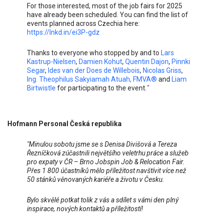
For those interested, most of the job fairs for 2025
have already been scheduled. You can find the list of
events planned across Czechia here:
https://lnkd.in/ei3P-gdz
Thanks to everyone who stopped by and to
Lars
Kastrup-Nielsen
,
Damien Kohut
,
Quentin Dajon
,
Pinnki
Segar
,
Ides van der Does de Willebois
,
Nicolas Griss
,
Ing. Theophilus Sakyiamah Atuah, FMVA®
and
Liam
Birtwistle
for participating to the event.
"
Hofmann Personal Česká republika
"Minulou sobotu jsme se s Denisa Divišová a Tereza
Řezníčková zúčastnili největšího veletrhu práce a služeb
pro expaty v ČR – Brno Jobspin Job & Relocation Fair.
Přes 1 800 účastníků mělo příležitost navštívit více než
50 stánků věnovaných kariéře a životu v Česku.
Bylo skvělé potkat tolik z vás a sdílet s vámi den plný
inspirace, nových kontaktů a příležitostí!