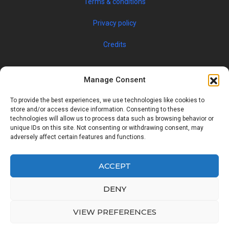
Terms & conditions
Privacy policy
Credits
Manage Consent
To provide the best experiences, we use technologies like cookies to
store and/or access device information. Consenting to these
technologies will allow us to process data such as browsing behavior or
unique IDs on this site. Not consenting or withdrawing consent, may
© 2019 JOBSPIN INTERNATIONAL S.R.O. — ALL RIGHTS
adversely affect certain features and functions.
RESERVED
ACCEPT
Facebook
Twitter
Google
Linkedin
DENY
Back
VIEW PREFERENCES
to