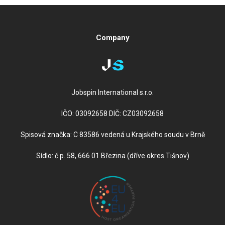
Company
Jobspin International s.r.o.
IČO: 03092658 DIČ: CZ03092658
Spisová značka: C 83586 vedená u Krajského soudu v Brně
Sídlo: č.p. 58, 666 01 Březina (dříve okres Tišnov)